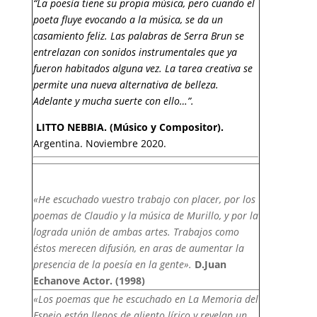
“La poesía tiene su propia música, pero cuando el
poeta fluye evocando a la
música, se da un
casamiento feliz. Las palabras de Serra Brun se
entrelazan con
sonidos instrumentales que ya
fueron habitados alguna vez. La tarea creativa se
permite una nueva alternativa de belleza.
Adelante y mucha suerte con ello…”.
LITTO NEBBIA. (Músico y Compositor).
Argentina. Noviembre 2020.
«He escuchado vuestro trabajo con placer, por los
poemas de Claudio y la música de Murillo, y por la
lograda unión de ambas artes. Trabajos como
éstos merecen difusión, en aras de aumentar la
presencia de la poesía en la gente».
D.Juan
Echanove Actor. (1998)
«Los poemas que he escuchado en La Memoria del
Espejo están llenos de aliento lírico y revelan un