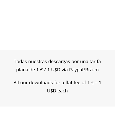
día, puede cambiar el mundo!!
Bonjour... Une minute de poésie chaque
jour, peut changer le monde..!
Good morning...A minute of poetry each
day, can change the world..!
Todas nuestras descargas por una tarifa
plana de 1 € / 1 U$D vía Paypal/Bizum
All our downloads for a flat fee of 1 € – 1
U$D each