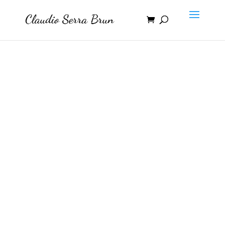
ClaudioSerraBrun.com
Descarga Cultura / Download
Culture
[esi bloque id=»618″]
Buenos días... Un minuto de poesía cada