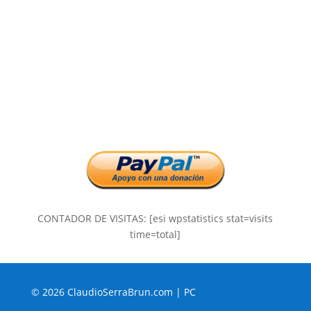
CONTADOR DE VISITAS: [esi wpstatistics stat=visits
time=total]
© 2026 ClaudioSerraBrun.com |
PC