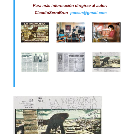
ClaudioSerraBrun
poesur@gmail.com