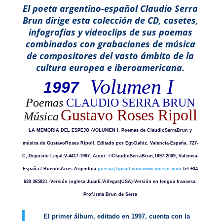
El poeta argentino-español Claudio Serra
Brun dirige esta colección de CD, casetes,
infografías y videoclips de sus poemas
combinados con grabaciones de música
de compositores del vasto ámbito de la
cultura europea e iberoamericana.
Volumen I
1997
Poemas
CLAUDIO SERRA BRUN
Gustavo Roses Ripoll
Música
LA MEMORIA DEL ESPEJO -VOLUMEN I. Poemas de ClaudioSerraBrun y
música de GustavoRoses Ripoll. Editado por Egt-Dahiz. Valencia-España. 727-
C, Deposito Legal:V-4417-1997. Autor: ©ClaudioSerraBrun,1997-2009, Valencia-
España / BuenosAires-Argentina
poesur@gmail.com
www.poesur.com
Tel:+34
630 365821 -Versión inglesa:JuanE.Villegas(USA)-Versión en lengua francesa:
Prof.Irma Brun de Serra
El primer álbum, editado en 1997, cuenta con la