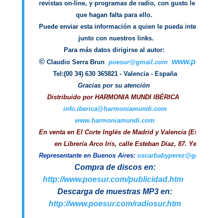
revistas on-line, y programas de radio, con gusto le enviar
que hagan falta para ello. 

Puede enviar esta información a quien le pueda interesar, 

 junto con nuestros links.

Para más datos dirigirse al autor: 
©
www.poesur
 Claudio Serra Brun
poesur@gmail.com
Gracias por su atención 
Distribuido por HARMONIA MUNDI IBÉRICA
info.iberica@harmoniamundi.com
En venta en El Corte Inglés de Madrid y Valencia (España)
y
Representante en Buenos Aires:
oscarbabyperez@gmail.c
http://www.poesur.com/publicidad.htm
http://www.poesur.com/radiosur.htm