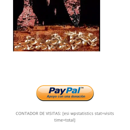
CONTADOR DE VISITAS: [esi wpstatistics stat=visits
time=total]